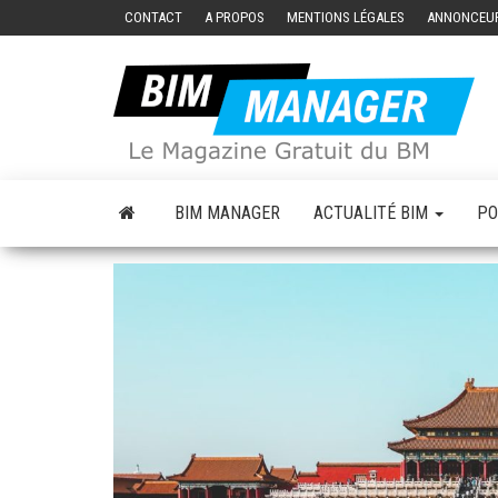
Skip
CONTACT
A PROPOS
MENTIONS LÉGALES
ANNONCEU
to
the
Le
B
content
m
M
gr
B
M
BIM MANAGER
ACTUALITÉ BIM
PO