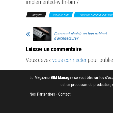
implemented-with-bim/
Catégorie
actualité bim
Transition numérique du bât
Comment choisir un bon cabinet
d’architecture?
Laisser un commentaire
Vous devez
vous connecter
pour publi
Le Magazine
BIM Manager
se veut être un lieu d’e
est un processus de production, 
Nos Partenaires
-
Contact