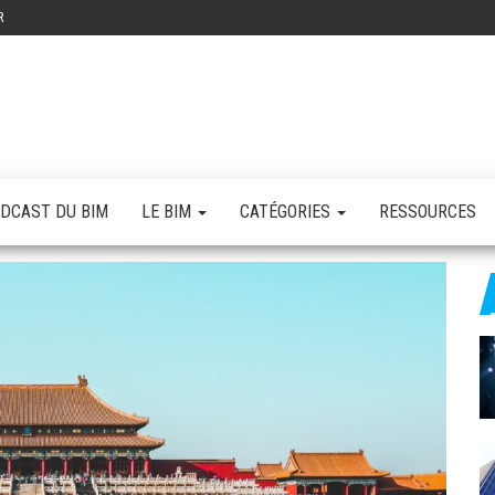
R
IM
agazine
ANAGER
atuit du
im
anager
DCAST DU BIM
LE BIM
CATÉGORIES
RESSOURCES